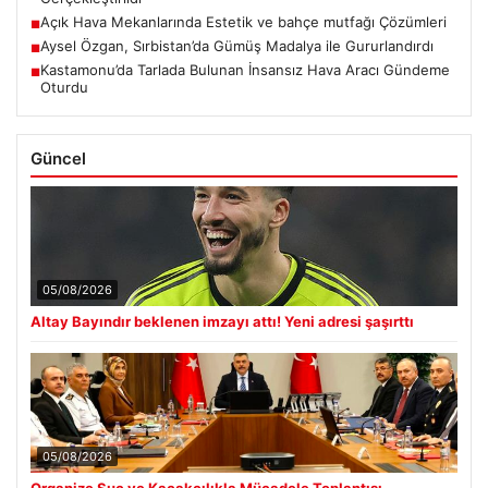
Açık Hava Mekanlarında Estetik ve bahçe mutfağı Çözümleri
■
Aysel Özgan, Sırbistan’da Gümüş Madalya ile Gururlandırdı
■
Kastamonu’da Tarlada Bulunan İnsansız Hava Aracı Gündeme
■
Oturdu
Güncel
05/08/2026
Altay Bayındır beklenen imzayı attı! Yeni adresi şaşırttı
05/08/2026
Organize Suç ve Kaçakçılıkla Mücadele Toplantısı