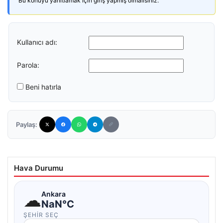
Bu konuyu yanıtlamak için giriş yapmış olmalısınız.
Kullanıcı adı:
Parola:
Beni hatırla
Paylaş:
Hava Durumu
☁
Ankara
NaN°C
ŞEHIR SEÇ