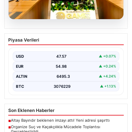
05.08.2026
Organize Suç ve Kaçakçılıkla Mücadele
Piyasa Verileri
Toplantısı Gerçekleştirildi
İçişleri Bakanlığı’nda düzenlenen önemli bir toplantı,
kaçakçılık ve organize suçlarla mücadele konularını ele
USD
47.57
▲ +0.07%
almak…
EUR
54.98
▲ +0.24%
ALTIN
6495.3
▲ +4.24%
BTC
3076229
▲ +1.13%
Son Eklenen Haberler
Altay Bayındır beklenen imzayı attı! Yeni adresi şaşırttı
■
Organize Suç ve Kaçakçılıkla Mücadele Toplantısı
■
Gerçekleştirildi