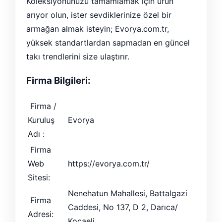
Koleksiyonunuzu tamamlamak için ürün
arıyor olun, ister sevdiklerinize özel bir
armağan almak isteyin; Evorya.com.tr,
yüksek standartlardan sapmadan en güncel
takı trendlerini size ulaştırır.
Firma Bilgileri:
Firma /
Kuruluş
Evorya
Adı :
Firma
Web
https://evorya.com.tr/
Sitesi:
Nenehatun Mahallesi, Battalgazi
Firma
Caddesi, No 137, D 2, Darıca/
Adresi:
Kocaeli