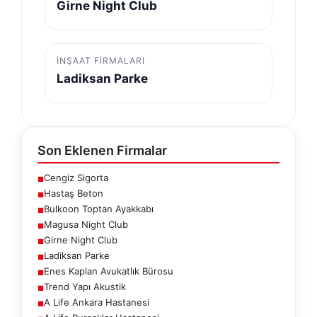
Girne Night Club
İNŞAAT FIRMALARI
Ladiksan Parke
Son Eklenen Firmalar
Cengiz Sigorta
■
Hastaş Beton
■
Bulkoon Toptan Ayakkabı
■
Magusa Night Club
■
Girne Night Club
■
Ladiksan Parke
■
Enes Kaplan Avukatlık Bürosu
■
Trend Yapı Akustik
■
A Life Ankara Hastanesi
■