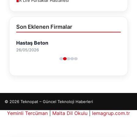
A Life Pursaklar Hastanesi
■
Son Eklenen Firmalar
Hastaş Beton
26/05/2026
© 2026 Teknopat – Güncel Teknoloji Haberleri
Yeminli Tercüman
|
Malta Dil Okulu
|
lemagrup.com.tr
 giriş
rbahis kripto
anlı Maç İzle
betcio