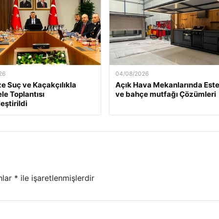
26
04/08/2026
e Suç ve Kaçakçılıkla
Açık Hava Mekanlarında Este
e Toplantısı
ve bahçe mutfağı Çözümleri
ştirildi
nlar
*
ile işaretlenmişlerdir