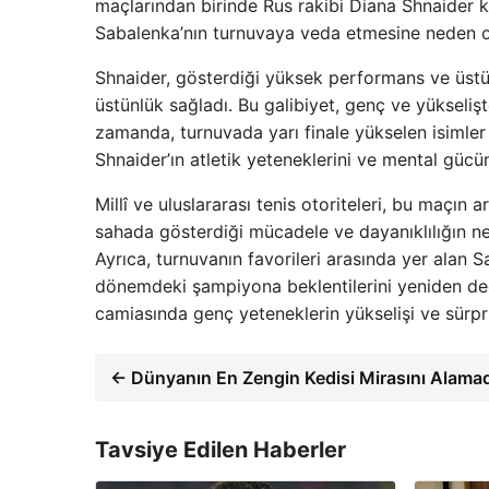
maçlarından birinde Rus rakibi Diana Shnaider ka
Sabalenka’nın turnuvaya veda etmesine neden ol
Shnaider, gösterdiği yüksek performans ve üstü
üstünlük sağladı. Bu galibiyet, genç ve yükseliş
zamanda, turnuvada yarı finale yükselen isimler 
Shnaider’ın atletik yeteneklerini ve mental gücün
Millî ve uluslararası tenis otoriteleri, bu maçın
sahada gösterdiği mücadele ve dayanıklılığın ne 
Ayrıca, turnuvanın favorileri arasında yer alan 
dönemdeki şampiyona beklentilerini yeniden değ
camiasında genç yeteneklerin yükselişi ve sürpri
← Dünyanın En Zengin Kedisi Mirasını Alamad
Tavsiye Edilen Haberler