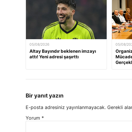
05/08/2026
05/08/20
Altay Bayındır beklenen imzayı
Organiz
attı! Yeni adresi şaşırttı
Mücadel
Gerçekle
Bir yanıt yazın
E-posta adresiniz yayınlanmayacak.
Gerekli ala
Yorum
*