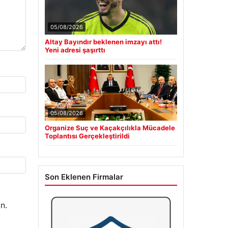
05/08/2026
Altay Bayındır beklenen imzayı attı!
Yeni adresi şaşırttı
05/08/2026
Organize Suç ve Kaçakçılıkla Mücadele
Toplantısı Gerçekleştirildi
Son Eklenen Firmalar
n.