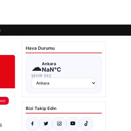
ı
Hava Durumu
☁
Ankara
NaN°C
ŞEHIR SEÇ
rest
Bizi Takip Edin
i