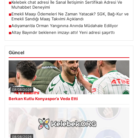
Kelebek chat adresi İle Sanal İletişimin Sertifikalı Adresi Ve
■
Muhabbet Deneyimi
Emekli Maaşı Ödemeleri Ne Zaman Yatacak? SGK, Bağ-Kur ve
■
Emekli Sandığı Maaş Takvimi Açıklandı
Adıyaman’da Orman Yangınına Anında Müdahale Ediliyor
■
Altay Bayındır beklenen imzayı attı! Yeni adresi şaşırttı
■
Güncel
08/08/2026
Berkan Kutlu Konyaspor’a Veda Etti
08/08/2026