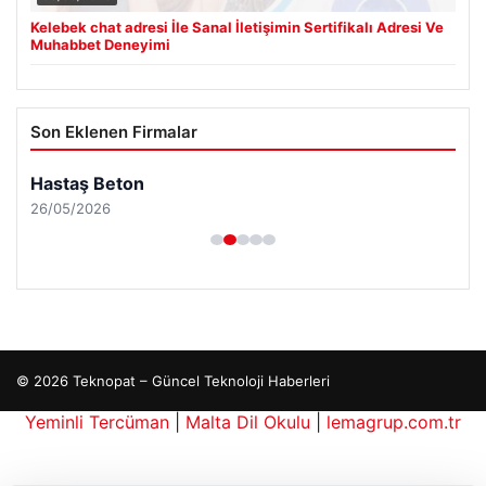
Kelebek chat adresi İle Sanal İletişimin Sertifikalı Adresi Ve
Muhabbet Deneyimi
Son Eklenen Firmalar
Hastaş Beton
26/05/2026
© 2026 Teknopat – Güncel Teknoloji Haberleri
ehber siteleri
Yeminli Tercüman
|
Malta Dil Okulu
|
lemagrup.com.tr
e
is giriş
io
antep escort
antep escort
antep escort
antep escort
antep escort
erbahis kripto